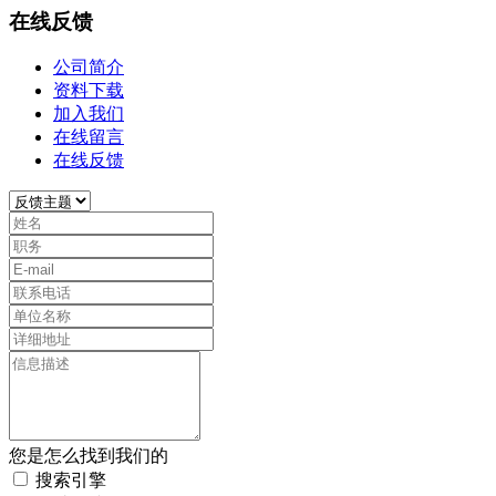
在线反馈
公司简介
资料下载
加入我们
在线留言
在线反馈
您是怎么找到我们的
搜索引擎