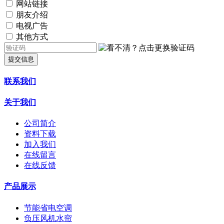
网站链接
朋友介绍
电视广告
其他方式
提交信息
联系我们
关于我们
公司简介
资料下载
加入我们
在线留言
在线反馈
产品展示
节能省电空调
负压风机水帘