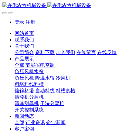
登录
注册
网站首页
联系我们
关于我们
公司简介
资料下载
加入我们
在线留言
在线反馈
产品展示
全部
节能省电空调
负压风机水帘
负压风机
降温水帘
冷风机
料塔料线料槽
镀锌料塔
自动料线
料槽食槽
清粪机分离机
清粪刮粪机
干湿分离机
开关控制系统
新闻动态
全部
行业资讯
企业新闻
客户案例