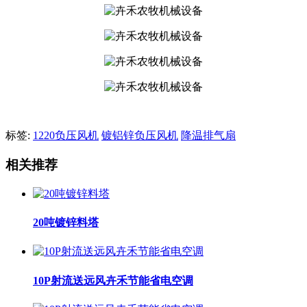
标签:
1220负压风机
镀铝锌负压风机
降温排气扇
相关推荐
20吨镀锌料塔
10P射流送远风卉禾节能省电空调