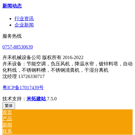
新闻动态
行业资讯
企业新闻
服务热线
0757-88530639
卉禾机械设备公司 版权所有 2016-2022
卉禾设备：节能空调，负压风机，降温水帘，镀锌料塔，自动
化料线，不锈钢料槽，不锈钢清粪机，干湿分离机
沈经理 13726330717
粤ICP备17017439号
技术支持：
米拓建站
7.5.0
繁体
首页
产品
新闻
联系