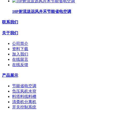
10P射流送远风卉禾节能省电空调
联系我们
关于我们
公司简介
资料下载
加入我们
在线留言
在线反馈
产品展示
节能省电空调
负压风机水帘
料塔料线料槽
清粪机分离机
开关控制系统