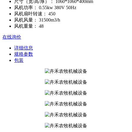
尺寸（宽/高/厚）：
1060*1060*400mm
风机功率：
0.55kw 380V 50Hz
风机扇叶转速：
450
风机风量：
31500m3/h
风机重量：
48
在线询价
详细信息
规格参数
包装