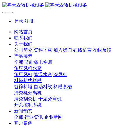
登录
注册
网站首页
联系我们
关于我们
公司简介
资料下载
加入我们
在线留言
在线反馈
产品展示
全部
节能省电空调
负压风机水帘
负压风机
降温水帘
冷风机
料塔料线料槽
镀锌料塔
自动料线
料槽食槽
清粪机分离机
清粪刮粪机
干湿分离机
开关控制系统
新闻动态
全部
行业资讯
企业新闻
客户案例